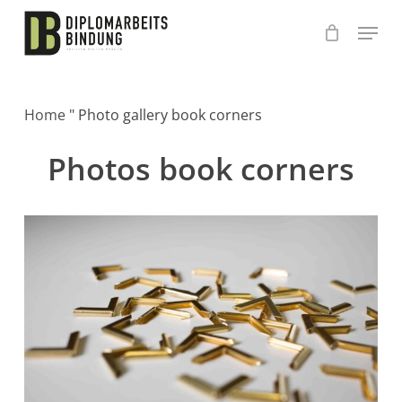
Skip
to
main
content
Home
"
Photo gallery book corners
Photos book corners