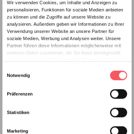
Softcover coil binding
Wir verwenden Cookies, um Inhalte und Anzeigen zu
personalisieren, Funktionen für soziale Medien anbieten
Softcover metal spine
zu können und die Zugriffe auf unsere Website zu
Prints
analysieren. Außerdem geben wir Informationen zu Ihrer
Verwendung unserer Website an unsere Partner für
Popular theses
soziale Medien, Werbung und Analysen weiter. Unsere
Partner führen diese Informationen möglicherweise mit
Have thesis bound
weiteren Daten zusammen, die Sie ihnen bereitgestellt
Have bachelor thesis bound
haben oder die sie im Rahmen Ihrer Nutzung der Dienste
gesammelt haben.
Einwilligungsauswahl
Master thesis binding
Notwendig
Have dissertation bound
Have VWA bound
Präferenzen
Thesis binding
Statistiken
Products
Actions
Marketing