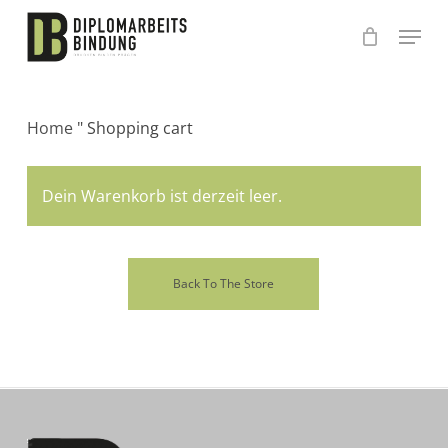
Skip
to
main
content
Home
"
Shopping cart
Dein Warenkorb ist derzeit leer.
Back To The Store