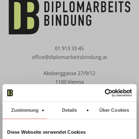
01 913 33 45
office@diplomarbeitsbindung.at
Absberggasse 27/9/12
1100 Vienna
Copier/Printer
Products
Zustimmung
Details
Über Cookies
Hardcover leather look
Hardcover linen look
Diese Webseite verwendet Cookies