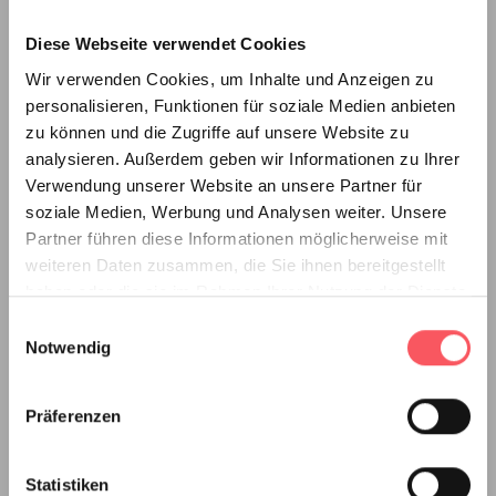
Products
Diese Webseite verwendet Cookies
Hardcover leather look
Wir verwenden Cookies, um Inhalte und Anzeigen zu
personalisieren, Funktionen für soziale Medien anbieten
Hardcover linen look
zu können und die Zugriffe auf unsere Website zu
Softcover coil binding
analysieren. Außerdem geben wir Informationen zu Ihrer
Softcover metal spine
Verwendung unserer Website an unsere Partner für
soziale Medien, Werbung und Analysen weiter. Unsere
Prints
Partner führen diese Informationen möglicherweise mit
weiteren Daten zusammen, die Sie ihnen bereitgestellt
Popular theses
haben oder die sie im Rahmen Ihrer Nutzung der Dienste
gesammelt haben.
Have thesis bound
Einwilligungsauswahl
Notwendig
Have bachelor thesis bound
Master thesis binding
Präferenzen
Have dissertation bound
Have VWA bound
Statistiken