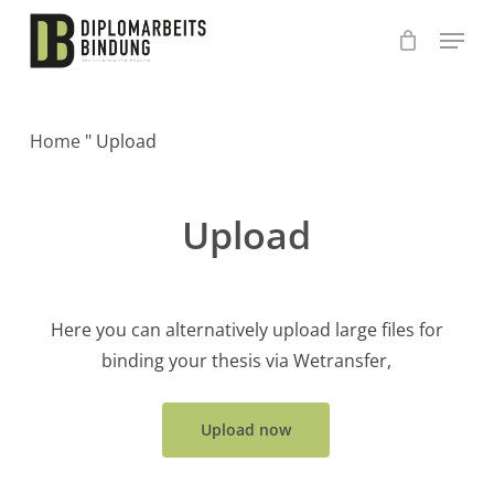
Skip
to
main
content
Home
"
Upload
Upload
Here you can alternatively upload large files for
binding your thesis via Wetransfer,
Upload now