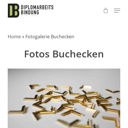
Skip
to
main
content
Home
»
Fotogalerie Buchecken
Fotos Buchecken