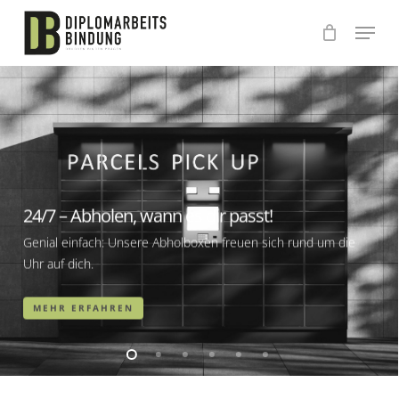
Skip
to
main
content
24/7 – Abholen, wann es dir passt!
Genial einfach: Unsere Abholboxen freuen sich rund um die
Uhr auf dich.
MEHR ERFAHREN