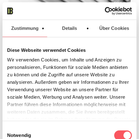
Zustimmung
Details
Über Cookies
Diese Webseite verwendet Cookies
Broschürheftung
Wir verwenden Cookies, um Inhalte und Anzeigen zu
personalisieren, Funktionen für soziale Medien anbieten
Bestellung per Telefon bereits möglich
zu können und die Zugriffe auf unsere Website zu
analysieren. Außerdem geben wir Informationen zu Ihrer
ab € 7,-
Verwendung unserer Website an unsere Partner für
soziale Medien, Werbung und Analysen weiter. Unsere
bitte jetzt anfragen
Partner führen diese Informationen möglicherweise mit
weiteren Daten zusammen, die Sie ihnen bereitgestellt
haben oder die sie im Rahmen Ihrer Nutzung der Dienste
gesammelt haben.
Einwilligungsauswahl
Notwendig