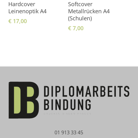
In Den Warenkorb
In Den Warenkorb
Hardcover
Softcover
Leinenoptik A4
Metallrücken A4
(Schulen)
€
17,00
€
7,00
01 913 33 45