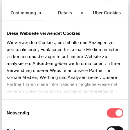
Zustimmung
Details
Über Cookies
Deine Arbeit
Datei hochladen
Diese Webseite verwendet Cookies
Vorbestellen ohne Datei
Wir verwenden Cookies, um Inhalte und Anzeigen zu
personalisieren, Funktionen für soziale Medien anbieten
Upload
zu können und die Zugriffe auf unsere Website zu
deiner PDF
analysieren. Außerdem geben wir Informationen zu Ihrer
Datei
Verwendung unserer Website an unsere Partner für
(max file size 128 MB)
soziale Medien, Werbung und Analysen weiter. Unsere
Partner führen diese Informationen möglicherweise mit
Weitere Datei Hochladen
weiteren Daten zusammen, die Sie ihnen bereitgestellt
haben oder die sie im Rahmen Ihrer Nutzung der Dienste
gesammelt haben.
Einwilligungsauswahl
Notwendig
Was ich
noch sagen