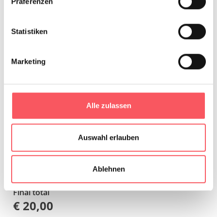
Präferenzen
möchte
Statistiken
Marketing
ja (empfohlen)
€ 6,00
Datencheck
nein
€ 0,00
Alle zulassen
Grundpreis
Auswahl erlauben
€ 20,00
Fees amount
Ablehnen
€ 6,00
Final total
€
20,00