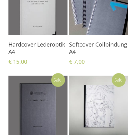
In Den Warenkorb
In Den Warenkorb
Hardcover Lederoptik
Softcover Coilbindung
A4
A4
€
15,00
€
7,00
Sale!
Sale!