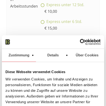
Express unter 12 Std.
Arbeitsstunden
€ 10,00
Express unter 6 Std.
€ 15,00
Express unter 3 Std.
€ 20,00
Wochenende/Overnight
Zustimmung
Details
Über Cookies
€ 25,00
Diese Webseite verwendet Cookies
Wir verwenden Cookies, um Inhalte und Anzeigen zu
Deine
personalisieren, Funktionen für soziale Medien anbieten
Datei hochladen
zu können und die Zugriffe auf unsere Website zu
Arbeit
analysieren. Außerdem geben wir Informationen zu Ihrer
Vorbestellen ohne Datei
Verwendung unserer Website an unsere Partner für