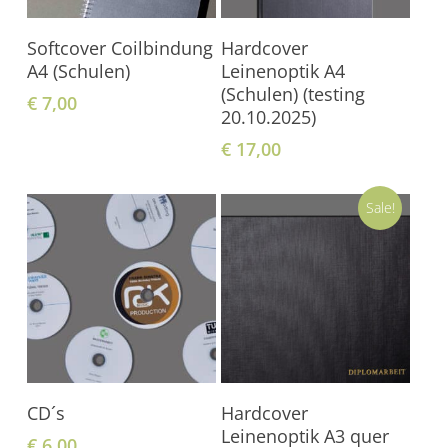
In Den Warenkorb
In Den Warenkorb
Softcover Coilbindung
Hardcover
A4 (Schulen)
Leinenoptik A4
(Schulen) (testing
€
7,00
20.10.2025)
€
17,00
Sale!
In Den Warenkorb
In Den Warenkorb
CD´s
Hardcover
Leinenoptik A3 quer
€
6,00