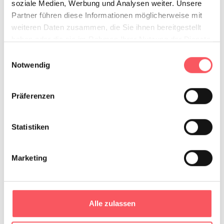
soziale Medien, Werbung und Analysen weiter. Unsere
Partner führen diese Informationen möglicherweise mit
weiteren Daten zusammen, die Sie ihnen bereitgestellt
Upload
haben oder die sie im Rahmen Ihrer Nutzung der Dienste
deiner PDF
gesammelt haben.
Einwilligungsauswahl
Datei
(max file size 128 MB)
Notwendig
Weitere Datei Hochladen
Präferenzen
Statistiken
Was ich
noch sagen
Marketing
möchte
Alle zulassen