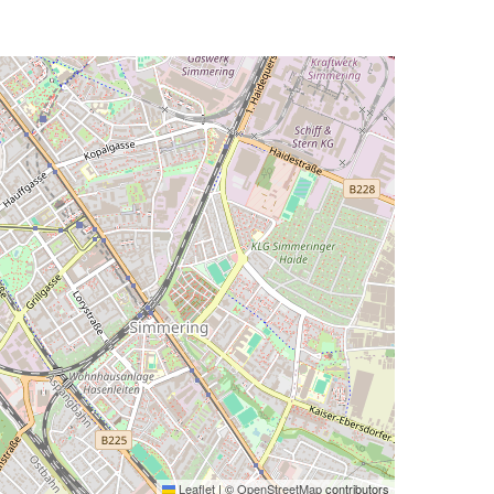
Leaflet
|
©
OpenStreetMap
contributors