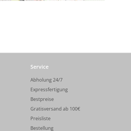
Service
Abholung 24/7
Expressfertigung
Bestpreise
Gratisversand ab 100€
Preisliste
Bestellung