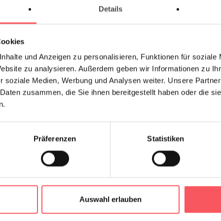
Details
Cookies
So findest du uns
nhalte und Anzeigen zu personalisieren, Funktionen für soziale
Website zu analysieren. Außerdem geben wir Informationen zu I
n Buch binden, und es dann abho
r soziale Medien, Werbung und Analysen weiter. Unsere Partner
 Daten zusammen, die Sie ihnen bereitgestellt haben oder die s
n.
Straßenbahn
inie 6, Haltestelle Schrankenberggasse, Linie D, Haltestelle
Präferenzen
Statistiken
Auswahl erlauben