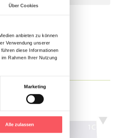
Über Cookies
 Medien anbieten zu können
hrer Verwendung unserer
len möchtest
 führen diese Informationen
ie im Rahmen Ihrer Nutzung
 Absberggasse
Marketing
Alle zulassen