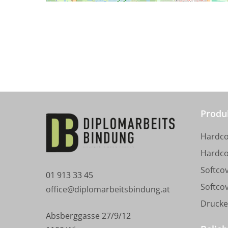
Produ
Hardco
Hardco
Softco
01 913 33 45
Softco
office@diplomarbeitsbindung.at
Drucke
Absberggasse 27/9/12