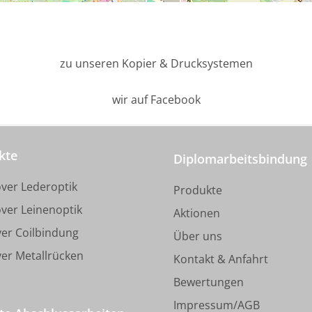
zu unseren Kopier & Drucksystemen
wir auf Facebook
kte
Diplomarbeitsbindung
ver Lederoptik
Produkte
ver Leinenoptik
Aktionen
ver Coilbindung
Über uns
ver Metallrücken
Kontakt & Anfahrt
Bewertungen
Impressum/AGB