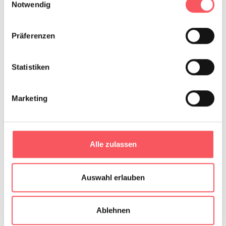
Notwendig
deiner PDF
Datei
(max file size 128 MB)
Präferenzen
Weitere Datei Hochladen
Statistiken
Marketing
Was ich
noch sagen
möchte
Alle zulassen
Auswahl erlauben
Ja (empfohlen)
€ 6,00
Datencheck
Ablehnen