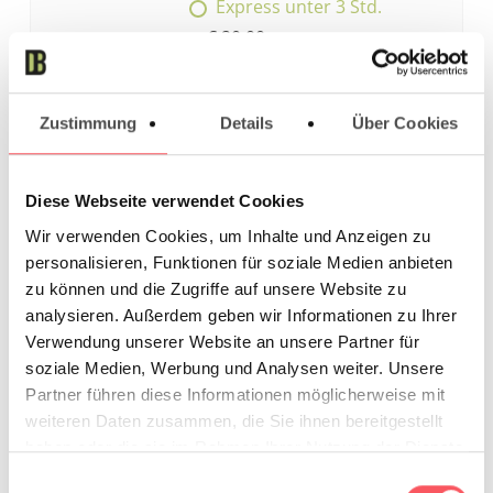
Express unter 3 Std.
€ 20,00
Wochenende/Overnight
€ 25,00
Zustimmung
Details
Über Cookies
Diese Webseite verwendet Cookies
Verpackung
Wir verwenden Cookies, um Inhalte und Anzeigen zu
einmalig pro Auftrag
€ 3,00
personalisieren, Funktionen für soziale Medien anbieten
zu können und die Zugriffe auf unsere Website zu
analysieren. Außerdem geben wir Informationen zu Ihrer
Verwendung unserer Website an unsere Partner für
soziale Medien, Werbung und Analysen weiter. Unsere
Deine Arbeit
Datei hochladen
Partner führen diese Informationen möglicherweise mit
weiteren Daten zusammen, die Sie ihnen bereitgestellt
Vorbestellen ohne Datei
haben oder die sie im Rahmen Ihrer Nutzung der Dienste
gesammelt haben.
Einwilligungsauswahl
Upload