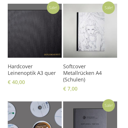
Sale!
Sale!
In Den Warenkorb
In Den Warenkorb
Hardcover
Softcover
Leinenoptik A3 quer
Metallrücken A4
(Schulen)
€
40,00
€
7,00
Sale!