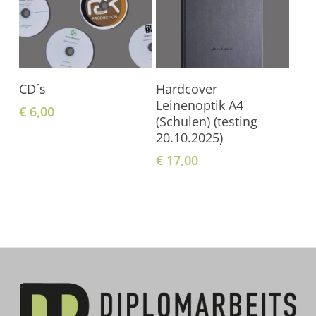
In Den Warenkorb
In Den Warenkorb
CD´s
Hardcover
Leinenoptik A4
€
6,00
(Schulen) (testing
20.10.2025)
€
17,00