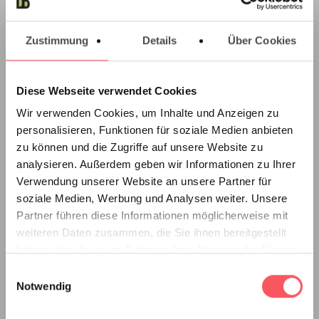
01 913 33 45
office@diplomarbeitsbindung.at
Zustimmung
Details
Über Cookies
Absberggasse 27/9/12
1100 Vienna
Diese Webseite verwendet Cookies
Copier/Printer
Wir verwenden Cookies, um Inhalte und Anzeigen zu
personalisieren, Funktionen für soziale Medien anbieten
Products
zu können und die Zugriffe auf unsere Website zu
analysieren. Außerdem geben wir Informationen zu Ihrer
Hardcover leather look
Verwendung unserer Website an unsere Partner für
Hardcover linen look
soziale Medien, Werbung und Analysen weiter. Unsere
Partner führen diese Informationen möglicherweise mit
Softcover coil binding
weiteren Daten zusammen, die Sie ihnen bereitgestellt
Softcover metal spine
haben oder die sie im Rahmen Ihrer Nutzung der Dienste
Prints
gesammelt haben.
Einwilligungsauswahl
Notwendig
Popular theses