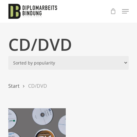
Skip
to
main
content
CD/DVD
Start
CD/DVD