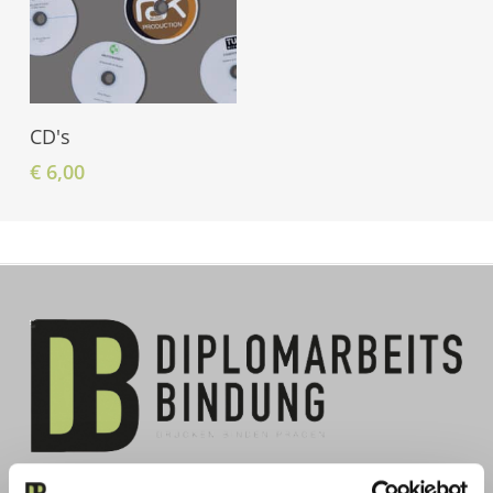
Add To Shopping
CD's
Cart
€
6,00