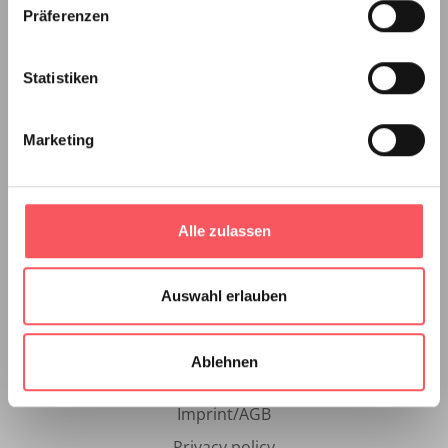
Präferenzen
Have thesis bound
Have bachelor thesis bound
Statistiken
Master thesis binding
Have dissertation bound
Marketing
Have VWA bound
Thesis binding
Alle zulassen
Products
Actions
Auswahl erlauben
About us
Contact & Directions
Ablehnen
Reviews
Imprint/AGB
Privacy policy