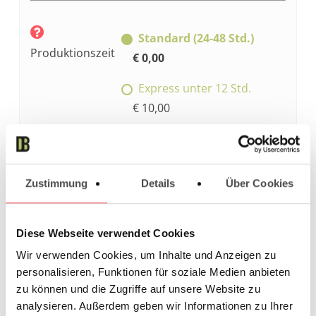
Standard (24-48 Std.)
Produktionszeit
€ 0,00
Express unter 12 Std.
€ 10,00
Express unter 6 Std.
€ 15,00
Zustimmung
Details
Über Cookies
Express unter 3 Std.
€ 20,00
Diese Webseite verwendet Cookies
Wochenende/Overnight
Wir verwenden Cookies, um Inhalte und Anzeigen zu
€ 25,00
personalisieren, Funktionen für soziale Medien anbieten
zu können und die Zugriffe auf unsere Website zu
analysieren. Außerdem geben wir Informationen zu Ihrer