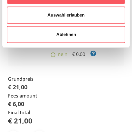
möchte
Auswahl erlauben
Ablehnen
ja (empfohlen)
€ 6,00
nein
€ 0,00
Grundpreis
€ 21,00
Fees amount
€ 6,00
Final total
€
21,00