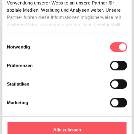
Verwendung unserer Website an unsere Partner für
mit oder
Datei hochladen
soziale Medien, Werbung und Analysen weiter. Unsere
ohne Datei
Partner führen diese Informationen möglicherweise mit
Vorbestellen ohne Datei
bestellen
weiteren Daten zusammen, die Sie ihnen bereitgestellt
haben oder die sie im Rahmen Ihrer Nutzung der Dienste
gesammelt haben.
Einwilligungsauswahl
Notwendig
Upload
deiner PDF
Präferenzen
Datei
(max file size 128 MB)
Statistiken
Weitere Datei Hochladen
Marketing
Was ich
noch sagen
Alle zulassen