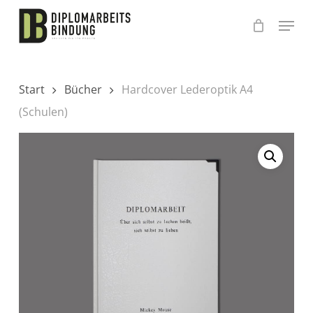
Skip
to
main
content
Start
Bücher
Hardcover Lederoptik A4
(Schulen)