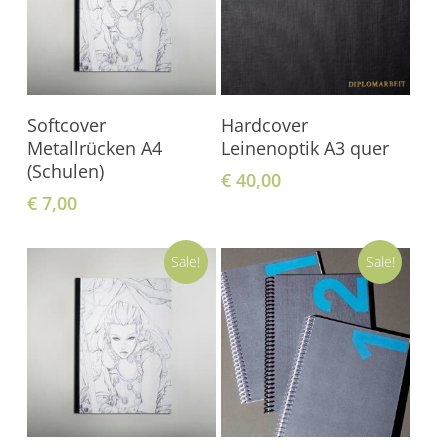
In Den Warenkorb
In Den Warenkorb
Softcover
Hardcover
Metallrücken A4
Leinenoptik A3 quer
(Schulen)
€
40,00
€
7,00
Sale!
Sale!